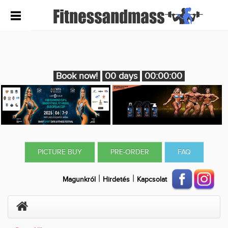
Book now!
00 days
00:00:00
PICTURE BUY
PRE-ORDER
FAQ
|
|
Magunkról
Hirdetés
Kapcsolat