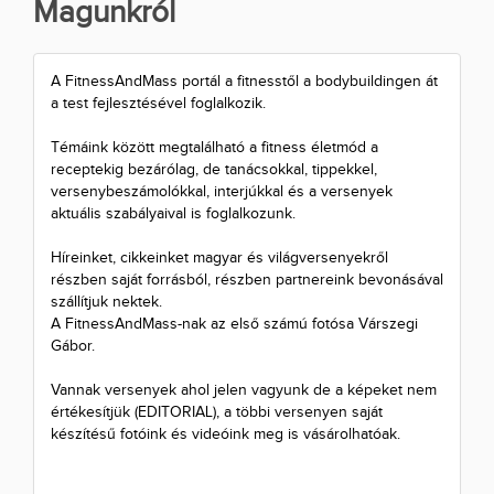
Magunkról
A FitnessAndMass portál a fitnesstől a bodybuildingen át
a test fejlesztésével foglalkozik.
Témáink között megtalálható a fitness életmód a
receptekig bezárólag, de tanácsokkal, tippekkel,
versenybeszámolókkal, interjúkkal és a versenyek
aktuális szabályaival is foglalkozunk.
Híreinket, cikkeinket magyar és világversenyekről
részben saját forrásból, részben partnereink bevonásával
szállítjuk nektek.
A FitnessAndMass-nak az első számú fotósa Várszegi
Gábor.
Vannak versenyek ahol jelen vagyunk de a képeket nem
értékesítjük (EDITORIAL), a többi versenyen saját
készítésű fotóink és videóink meg is vásárolhatóak.