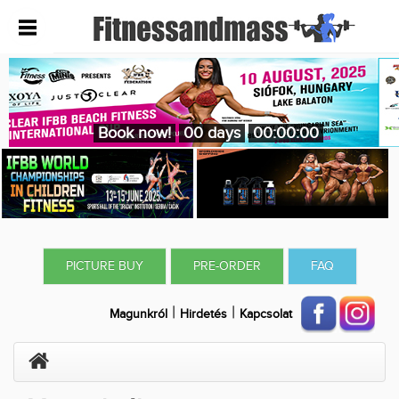
Book now!
00 days
00:00:00
PICTURE BUY
PRE-ORDER
FAQ
|
|
Magunkról
Hirdetés
Kapcsolat